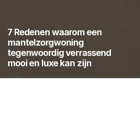
7 Redenen waarom een
mantelzorgwoning
tegenwoordig verrassend
mooi en luxe kan zijn
Een mantelzorgwoning wordt vaak nog gezien als
een puur praktische oplossing die vooral
functioneel en eenvoudig is. Toch is dat beeld de
laatste jaren sterk veranderd. Waar vroeger vooral
werd gedacht aan compacte en sobere
zorgoplossingen, zien we tegenwoordig juist