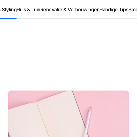
& Styling
Huis & Tuin
Renovatie & Verbouwingen
Handige Tips
Blo