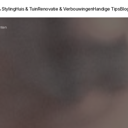
& Styling
Huis & Tuin
Renovatie & Verbouwingen
Handige Tips
Blo
nten