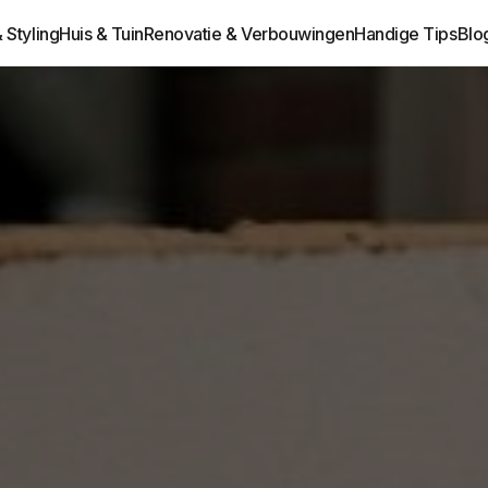
& Styling
Huis & Tuin
Renovatie & Verbouwingen
Handige Tips
Blo