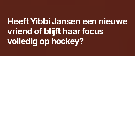
Heeft Yibbi Jansen een nieuwe
vriend of blijft haar focus
volledig op hockey?
Yibbi Jansen is zonder twijfel een van de meest
opvallende namen in de Nederlandse
hockeywereld. Met haar krachtige strafcorners,
scherpe spelinzicht en indrukwekkende prestaties
heeft ze de afgelopen jaren keer op keer bewezen
dat ze een absolute topspeelster is. Maar naast
haar sportieve prestaties vragen veel mensen zich
af: is er ook ruimte voor liefde in haar drukke leven?