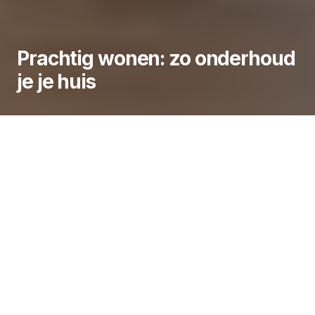
Prachtig wonen: zo onderhoud
je je huis
Wanneer je een eigen woning hebt, dan komen
daar veel verantwoordelijkheden bij kijken. Een
mooi huis blijft namelijk niet vanzelf in goede staat,
daar moet veel aan gebeuren. Regelmatig
onderhoud aan je huis voorkomt dat je komt te
staan voor grotere problemen en onverwachte
kosten. Woningonderhoud draait echter niet alleen
om reparaties, maar het gaat ook om comfort,
uitstraling en waardebehoud. Hieronder lees je