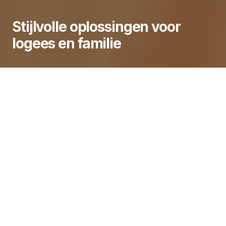
Stijlvolle oplossingen voor
logees en familie
Het ontvangen van logees of familie brengt niet
alleen gezelligheid, maar vraagt soms ook
creatieve en praktische oplossingen voor extra
slaapplek en privacy. Het integreren van stijlvolle en
functionele voorzieningen in huis kan de ervaring
voor zowel gastheer als gast aangenamer maken.
Op platforms als
tuyn-kamer.nl
vind je inspiratie
voor het verhogen van het wooncomfort rondom
logeerbezoek, zonder in te boeten op sfeer of
uitstraling.