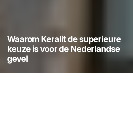
Waarom Keralit de superieure
keuze is voor de Nederlandse
gevel
In Nederland worden onze woningen voortdurend
blootgesteld aan wisselende
weersomstandigheden. Van brandende zon in de
zomer tot striemende regen en vorst in de winter;
een gevel moet heel wat kunnen verdragen.
Traditioneel houtwerk heeft de neiging om onder