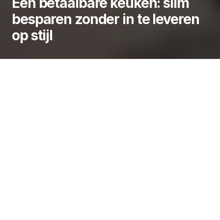
Een betaalbare keuken: slim
besparen zonder in te leveren
op stijl
Een keuken vernieuwen kan een flinke hap uit je
budget nemen, maar gelukkig zijn er genoeg
manieren om een
zwarte keuken
te vinden die toch
helemaal bij je past. Ben je net verhuisd? Ben je je
oude keuken zat? Of wil je gewoon eens
vernieuwen? Ook met een kleiner budget zijn er
verrassend veel mogelijkheden. Door slim te
kiezen, kun je flink besparen én straks genieten van
een prachtige kookplek.