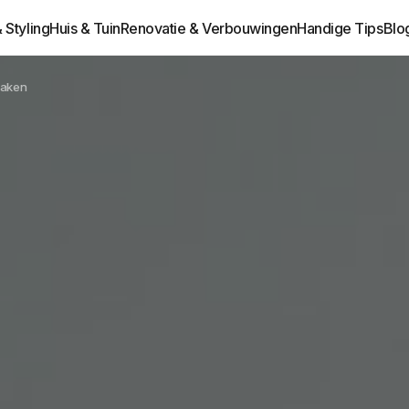
& Styling
Huis & Tuin
Renovatie & Verbouwingen
Handige Tips
Blo
maken